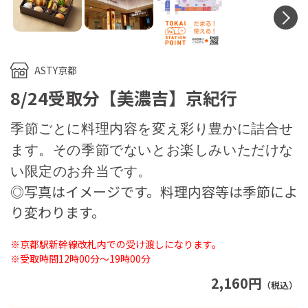
N
ASTY京都
8/24受取分【美濃吉】京紀行
季節ごとに料理内容を変え彩り豊かに詰合せ
ます。その季節でないとお楽しみいただけな
い限定のお弁当です。
◎写真はイメージです。料理内容等は季節によ
り変わります。
※京都駅新幹線改札内での受け渡しになります。
※受取時間12時00分～19時00分
2,160円
（税込）