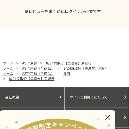
※レビューを書くには
ログイン
が必要です。
ホーム
>
ASTY京都
>
8/24受取分【美濃吉】京紀行
ホーム
>
ASTY京都（全商品）
>
8/24受取分【美濃吉】京紀行
ホーム
>
ASTY京都（全商品）
>
弁当
>
8/24受取分【美濃吉】京紀行
会社概要
サイトご利用にあたって
個人情報保護に関する方針
モールガイド