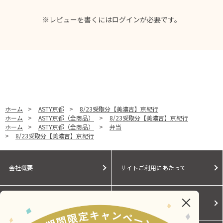
※レビューを書くには
ログイン
が必要です。
ホーム
>
ASTY京都
>
8/23受取分【美濃吉】京紀行
ホーム
>
ASTY京都（全商品）
>
8/23受取分【美濃吉】京紀行
ホーム
>
ASTY京都（全商品）
>
弁当
>
8/23受取分【美濃吉】京紀行
会社概要
サイトご利用にあたって
個人情報保護に関する方針
モールガイド