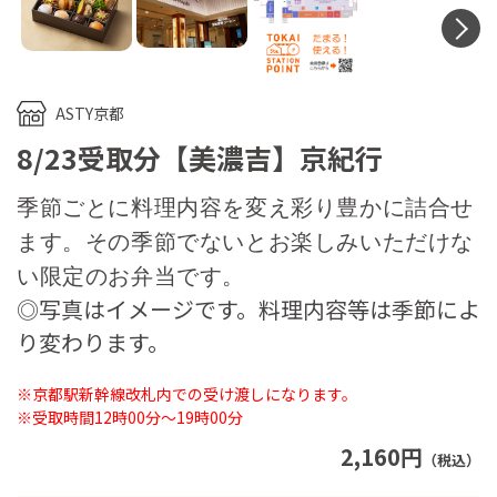
N
ASTY京都
8/23受取分【美濃吉】京紀行
季節ごとに料理内容を変え彩り豊かに詰合せ
ます。その季節でないとお楽しみいただけな
い限定のお弁当です。
◎写真はイメージです。料理内容等は季節によ
り変わります。
※京都駅新幹線改札内での受け渡しになります。
※受取時間12時00分～19時00分
2,160円
（税込）