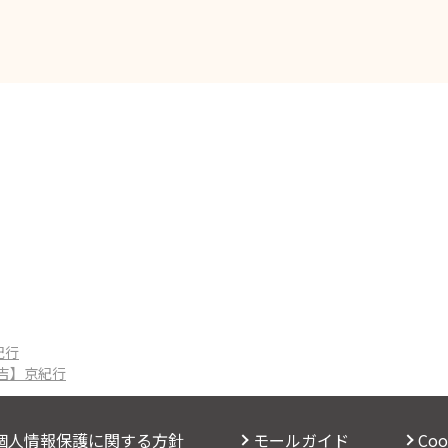
紀行
濃吉】京紀行
個人情報保護に関する方針
モールガイド
Co