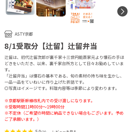
N
ASTY京都
8/1受取分【辻留】辻留弁当
辻留は、初代辻留次郎が裏千家十三世円能斎家元より懐石の手ほ
どきをいただき、以来、裏千家台所方として日々お勤めしていま
す。
「辻留弁当」は懐石の基本である、旬の素材の持ち味を生かし、
一品一品をていねいに作り上げた折詰です。
◎写真はイメージです。料理内容等は季節により変わります。
※京都駅新幹線改札内での受け渡しになります。
※受取時間11時00分～19時00分
※不定休（ご希望の時間に納品できない場合もございます。予め
ご了承願います。）
5.0
レビューを見る
（2）