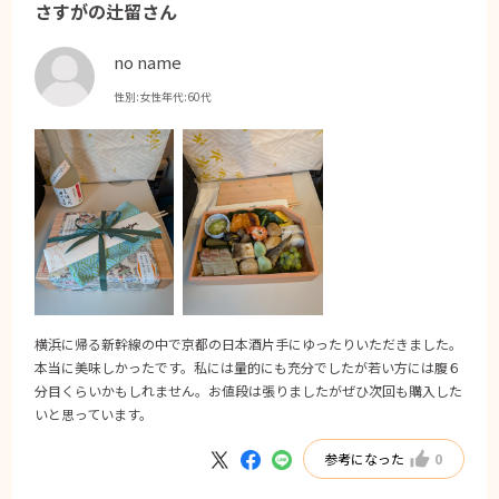
さすがの辻留さん
no name
性別:
女性
年代:
60代
横浜に帰る新幹線の中で京都の日本酒片手にゆったりいただきました。
本当に美味しかったです。私には量的にも充分でしたが若い方には腹６
分目くらいかもしれません。お値段は張りましたがぜひ次回も購入した
いと思っています。
参考になった
0