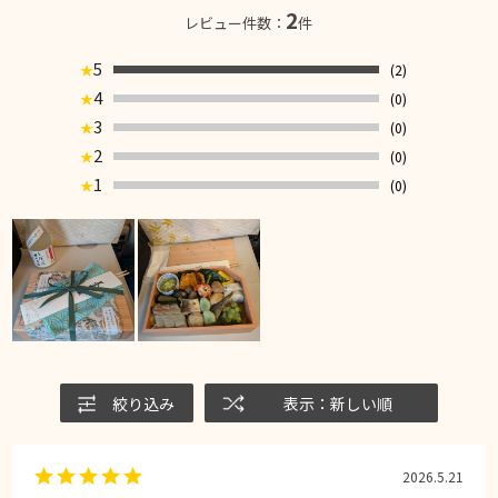
2
レビュー件数：
件
5
(2)
★
4
(0)
★
3
(0)
★
2
(0)
★
1
(0)
★
絞り込み
表示：新しい順
2026.5.21