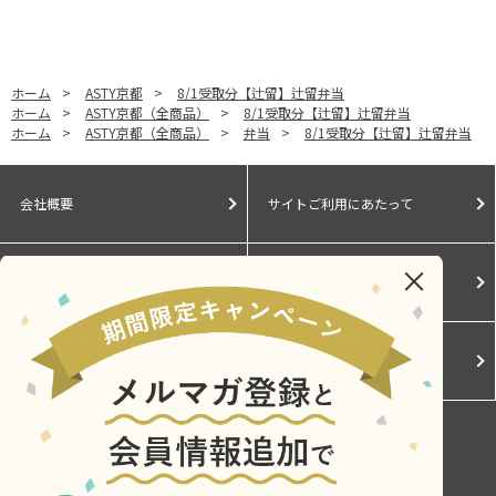
ホーム
>
ASTY京都
>
8/1受取分【辻留】辻留弁当
ホーム
>
ASTY京都（全商品）
>
8/1受取分【辻留】辻留弁当
ホーム
>
ASTY京都（全商品）
>
弁当
>
8/1受取分【辻留】辻留弁当
会社概要
サイトご利用にあたって
個人情報保護に関する方針
モールガイド
Cookieポリシー
ご利用規約
お問い合わせ