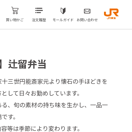
買い物かご
注文履歴
モールガイド
お問い合わせ
留】辻留弁当
家十三世円能斎家元より懐石の手ほどきを
方として日々お勤めしています。
ある、旬の素材の持ち味を生かし、一品一
詰です。
内容等は季節により変わります。