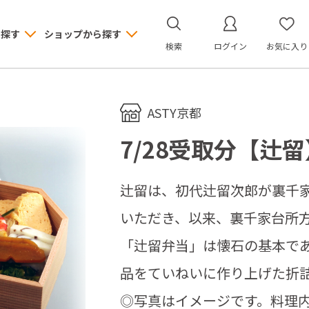
ら探す
ショップから探す
検索
ログイン
お気に入り
ASTY京都
7/28受取分【辻
辻留は、初代辻留次郎が裏千
いただき、以来、裏千家台所
「辻留弁当」は懐石の基本で
品をていねいに作り上げた折
◎写真はイメージです。料理