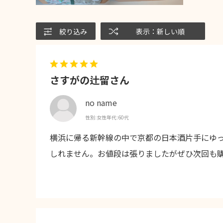
絞り込み
表示：新しい順
さすがの辻留さん
no name
性別:
女性
年代:
60代
横浜に帰る新幹線の中で京都の日本酒片手にゆ
しれません。お値段は張りましたがぜひ次回も