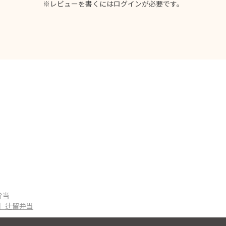
※レビューを書くには
ログイン
が必要です。
弁当
留】辻留弁当