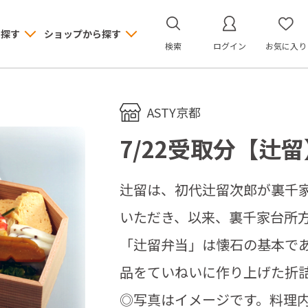
ら探す
ショップから探す
検索
ログイン
お気に入り
ASTY京都
7/22受取分【辻
辻留は、初代辻留次郎が裏千
いただき、以来、裏千家台所
「辻留弁当」は懐石の基本で
品をていねいに作り上げた折
◎写真はイメージです。料理