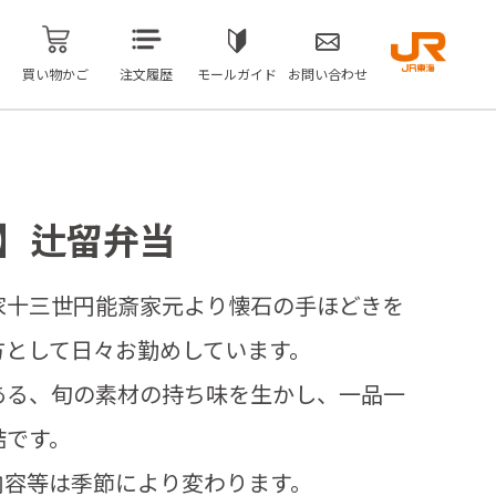
買い物かご
注文履歴
モールガイド
お問い合わせ
留】辻留弁当
家十三世円能斎家元より懐石の手ほどきを
方として日々お勤めしています。
ある、旬の素材の持ち味を生かし、一品一
詰です。
内容等は季節により変わります。