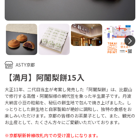
N
ASTY京都
【満月】阿闍梨餅15入
大正11年、二代目当主が考案し発売した「阿闍梨餅」は、比叡山
で修行する高僧・阿闍梨様の網代笠を象った半生菓子です。丹波
大納言小豆の粒餡を、秘伝の餅生地で包んで焼き上げました。し
っとりとした餅生地と自家製餡が絶妙に調和し、独特の食感をお
楽しみいただけます。京都の皆様のお茶菓子として、また、観光の
お土産として、たくさん方々にご愛顧いただいております。
※京都駅新幹線改札内での受け渡しになります。