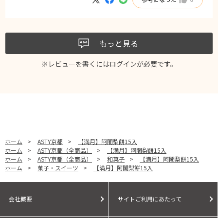
また、利用したいと思います。
もっと見る
※レビューを書くには
ログイン
が必要です。
ホーム
>
ASTY京都
>
【満月】阿闍梨餅15入
ホーム
>
ASTY京都（全商品）
>
【満月】阿闍梨餅15入
ホーム
>
ASTY京都（全商品）
>
和菓子
>
【満月】阿闍梨餅15入
ホーム
>
菓子・スイーツ
>
【満月】阿闍梨餅15入
会社概要
サイトご利用にあたって