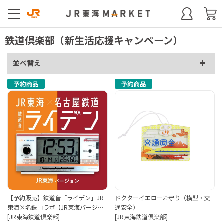
鉄道倶楽部（新生活応援キャンペーン）
並べ替え
【予約販売】鉄道音「ライデン」JR
ドクターイエローお守り（横型・交
東海×名鉄コラボ【JR東海バージ…
通安全）
[JR東海鉄道倶楽部]
[JR東海鉄道倶楽部]