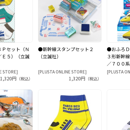
３Ｐセット（Ｎ
●新幹線スタンプセット２
●おふろＤ
／Ｅ５）（立誠
（立誠社）
３形新幹線
／７００系
E STORE]
[PLUSTA ONLINE STORE]
[PLUSTA ON
1,320円
1,320円
（税込）
（税込）