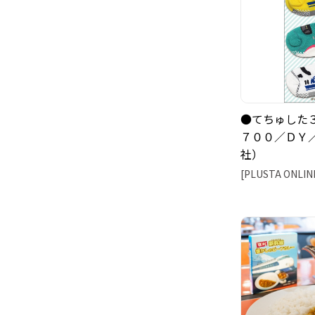
●てちゅした
７００／ＤＹ
社）
[PLUSTA ONLIN