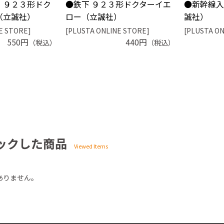
 ９２３形ドク
●鉄下 ９２３形ドクターイエ
●新幹線入
（立誠社）
ロー（立誠社）
誠社）
E STORE]
[PLUSTA ONLINE STORE]
[PLUSTA ON
550円
440円
（税込）
（税込）
ックした商品
ありません。