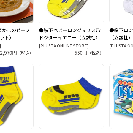
懐かしのビーフ
●鉄下ベビーロング９２３形
●鉄下ロン
セット）
ドクターイエロー（立誠社）
（立誠社）
]
[PLUSTA ONLINE STORE]
[PLUSTA ON
2,970円
550円
（税込）
（税込）