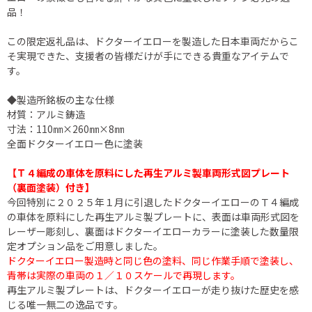
品！
この限定返礼品は、ドクターイエローを製造した日本車両だからこ
そ実現できた、支援者の皆様だけが手にできる貴重なアイテムで
す。
◆製造所銘板の主な仕様
材質：アルミ鋳造
寸法：110㎜×260㎜×8㎜
全面ドクターイエロー色に塗装
【Ｔ４編成の車体を原料にした再生アルミ製車両形式図プレート
（裏面塗装）付き】
今回特別に２０２５年１月に引退したドクターイエローのＴ４編成
の車体を原料にした再生アルミ製プレートに、表面は車両形式図を
レーザー彫刻し、裏面はドクターイエローカラーに塗装した数量限
定オプション品をご用意しました。
ドクターイエロー製造時と同じ色の塗料、同じ作業手順で塗装し、
青帯は実際の車両の１／１０スケールで再現します。
再生アルミ製プレートは、ドクターイエローが走り抜けた歴史を感
じる唯一無二の逸品です。