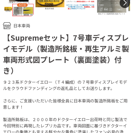
N
日本車両
【Supremeセット】7号車ディスプレ
イモデル（製造所銘板・再生アルミ製
車両形式図プレート（裏面塗装）付
き）
９２３系ドクターイエロー（Ｔ４編成）の７号車ディスプレイモデ
ルをクラウドファンディングの返礼品としてお送りします。
さらに、ご支援いただいた皆様全員に日本車両の製造所銘板をご用
意します！
製造所銘板は、２０００年のドクターイエロー出荷時と同じ製法で
今回特別に再現したレプリカ品です。車両図面に基づきドクターイ
エローの象徴とも言える鮮やかな黄色に塗装したファン必見の逸