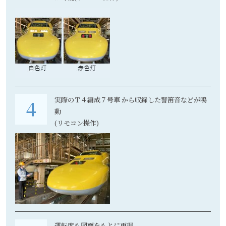
実際のＴ４編成７号車 から収録した警笛音などが鳴
動
(リモコン操作)
運転席も図面をもとに再現