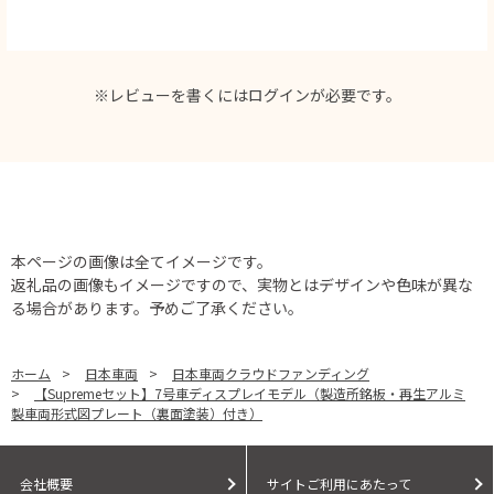
※レビューを書くには
ログイン
が必要です。
本ページの画像は全てイメージです。
返礼品の画像もイメージですので、実物とはデザインや色味が異な
る場合があります。予めご了承ください。
ホーム
>
日本車両
>
日本車両クラウドファンディング
>
【Supremeセット】7号車ディスプレイモデル（製造所銘板・再生アルミ
製車両形式図プレート（裏面塗装）付き）
会社概要
サイトご利用にあたって