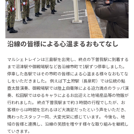
沿線の皆様による心温まるおもてなし
マルシェトレインは三島駅を出発し、終点の下曽我駅に到着する
まで沼津駅や御殿場駅など各沿線市町で1駅ずつ停車しました。
停車した各駅ではその市町の皆様による心温まる様々なおもてな
しをいただきました。 例えば下土狩駅（長泉町）では伝統の鮎
壺太鼓演奏、御殿場駅では陸上自衛隊による迫力満点のラッパ演
奏、松田駅ではゆるキャラによるお出迎えと地場産品等の物販が
行われました。 終点下曽我駅まで約３時間の行程でしたが、お
客様からは時間を忘れるほど大満足だったという声をいただき、
携わったスタッフ一同、大変光栄に感じています。 今後も、地
域の皆様と連携し、沿線の笑顔を増やす様々な取り組みを継続し
ていきます。