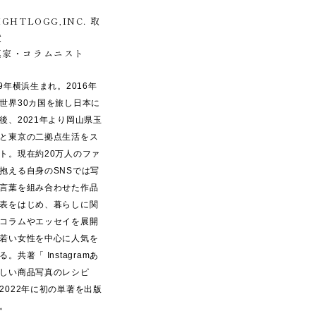
IGHTLOGG,INC. 取
役
真家・コラムニスト
89年横浜生まれ。2016年
世界30カ国を旅し日本に
後、2021年より岡山県玉
と東京の二拠点生活をス
ト。現在約20万人のファ
抱える自身のSNSでは写
言葉を組み合わせた作品
表をはじめ、暮らしに関
コラムやエッセイを展開
若い女性を中心に人気を
る。共著「 Instagramあ
しい商品写真のレシピ
2022年に初の単著を出版
。