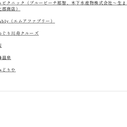
ろピクニック（ブルービーチ那智、木下水産物株式会社～生ま
北郡商店）
fably（エムアファブリー）
めぐり川舟クルーズ
店
峰温泉
みどりや