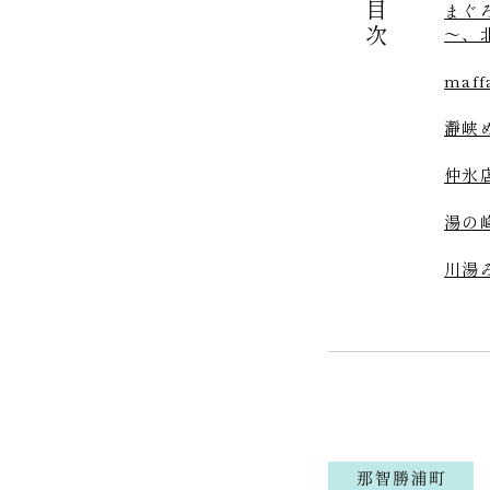
目次
まぐ
～、
maf
瀞峡
仲氷
湯の
川湯