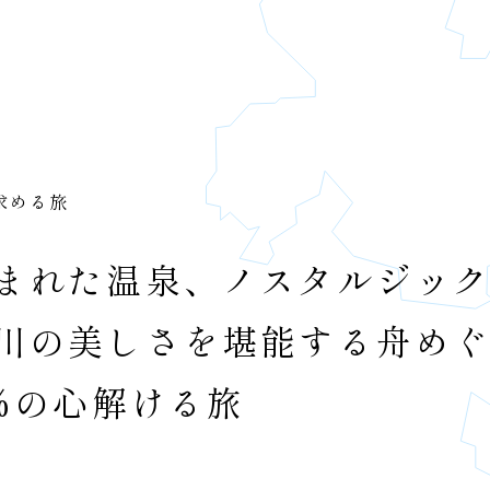
求める旅
まれた温泉、ノスタルジッ
川の美しさを堪能する舟め
0%の心解ける旅