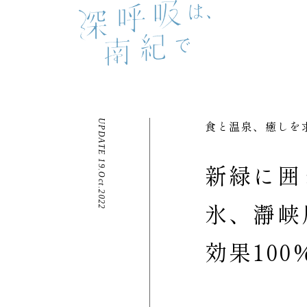
UPDATE 19.Oct.2022
食と温泉、癒しを
新緑に囲
氷、瀞峡
効果10