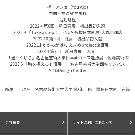
楊 アジョ（You Ajo)
中国・福建省生まれ
活動略歴
2022.4 第6回 新日春展 初出品初入選
2022.9 「Take a step！」-NUA 選抜日本画展-大丸京都店
2022.10 第9回 日展 初出品初入選
2022.11 かかみがはら えぎぬproject企画展
2023.4 第7回 新日春展 入選
「迷うくじら」名古屋芸術大学日本画コース選抜展 佐藤美術館
2023.6 「時を捉える」個展 名古屋芸術大学西キャンパス
Art&Design Center
所属 現在 名古屋芸術大学大学院2年 修士課程日本画 在籍
会社概要
サイトご利用にあたって