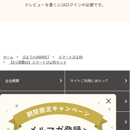
※レビューを書くには
ログイン
が必要です。
ホーム
>
ぴよりんMARKET
>
スマートぴよ約
>
【6/2受取分】スマートぴよ約セット
会社概要
サイトご利用にあたって
個人情報保護に関する方針
モールガイド
Cookieポリシー
ご利用規約