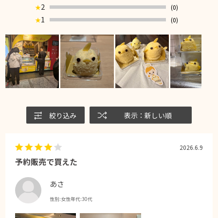
2
(0)
★
1
(0)
★
絞り込み
表示：新しい順
2026.6.9
予約販売で買えた
あさ
性別:
女性
年代:
30代