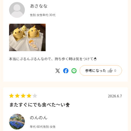
あさなな
性別:
女性
年代:
30代
本当にぷるんぷるんなので、持ち歩く時は気をつけて🐣
参考になった
0
2026.6.7
またすぐにでも食べた〜い🐥
のんのん
年代:
60代
性別:
女性