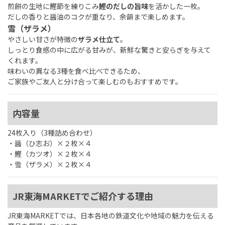
煎餅の生地に鰹節を練りこみ
鰹のだしの旨味
を活かした一枚。
だしの香りと醤油のコクが重なり、余韻まで楽しめます。
雪（ザラメ）
やさしい甘さが特徴の
ザラメ仕立て
。
しっとり食感の中に広がる甘みが、新鮮な驚きと安らぎを与えて
くれます。
味わいの異なる3種を食べ比べできるため、
ご家族やご友人と分け合って楽しむのもおすすめです。
内容量
24枚入り（3種詰め合わせ）
・醤（ひ志お）×２枚×４
・鰹（カツオ）×２枚×４
・雪（ザラメ）×２枚×４
JR東海MARKETでご紹介する理由
JR東海MARKETでは、日本各地の鉄道文化や地域の魅力を伝える