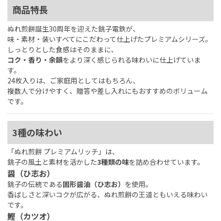
商品特長
ぬれ煎餅誕生30周年を迎えた銚子電鉄が、
味・素材・装いすべてにこだわって仕上げたプレミアムシリーズ。
しっとりとした食感はそのままに、
コク・香り・余韻
をより深く感じられる味わいに仕上げていま
す。
24枚入りは、ご家庭用としてはもちろん、
複数人で分けやすく、贈答や差し入れにもおすすめのボリューム
です。
3種の味わい
「ぬれ煎餅 プレミアムリッチ」は、
銚子の風土と素材を活かした
3種類の味
を詰め合わせています。
醤（ひ志お）
銚子の伝統である
固形醤油（ひ志お）
を使用。
香ばしさと深いコクが広がる、ぬれ煎餅の王道ともいえる味わい
です。
鰹（カツオ）