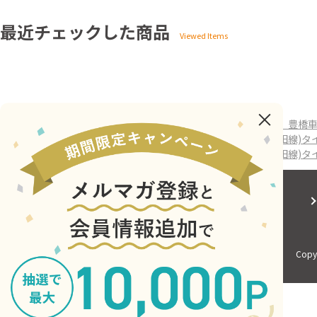
最近チェックした商品
ホーム
>
硬券ショップ
>
国鉄グッズ
>
地図式車内券風メモ帳 豊橋車
ホーム
>
鉄道グッズ
>
地図式車内券風メモ帳 豊橋車掌区(飯田線)タ
ホーム
>
その他雑貨
>
地図式車内券風メモ帳 豊橋車掌区(飯田線)タ
会社概要
サイトご利用にあたって
Copyr