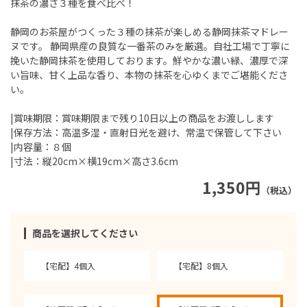
抹茶の濃さ３種を食べ比べ！
静岡のお茶屋がつくった３種の抹茶が楽しめる静岡抹茶マドレー
ヌです。 静岡県産の良質な一番茶のみを厳選。自社工場で丁寧に
挽いた静岡抹茶を使用しております。鮮やかな濃い緑、濃厚で深
い旨味、甘く上品な香り、本物の抹茶を心ゆくまでご堪能くださ
い。
|賞味期限：賞味期限まで残り10日以上の商品をお渡しします
|保存方法：高温多湿・直射日光を避け、常温で保管して下さい
|内容量：８個
|寸法：縦20cm×横19cm×高さ3.6cm
1,350円
（税込）
商品を選択してください
【宅配】4個入
【宅配】8個入