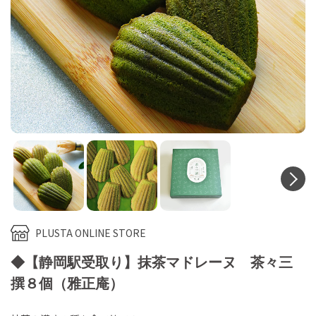
N
PLUSTA ONLINE STORE
◆【静岡駅受取り】抹茶マドレーヌ 茶々三
撰８個（雅正庵）