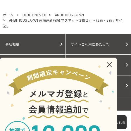
ホーム
>
BLUE LINES EX
>
AMBITIOUS JAPAN
>
AMBITIOUS JAPAN 東海道新幹線 マグネット 2個セット (2両・3両デザイ
ン)
会社概要
サイトご利用にあたって
個人情報保護に関する方針
モールガイド
Cookieポリシー
ご利用規約
お問い合わせ
AMBITIOUS JAPAN 東海道新幹線 マグネット 2個セット
(2両・3両デザイン)
Copyright © Central Japan Railway Company. All Rights Reserved.
2,970円
（税込）