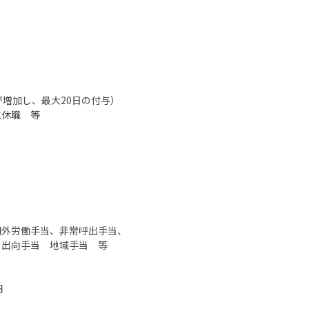
増加し、最大20日の付与）
気休職 等
間外労働手当、非常呼出手当、
、出向手当 地域手当 等
円