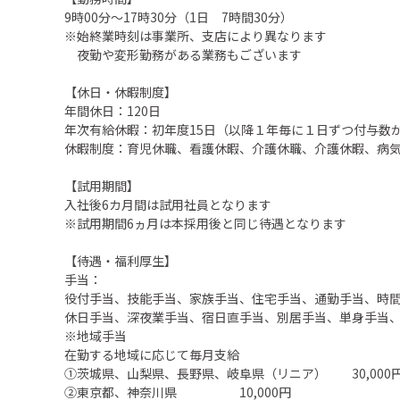
9時00分～17時30分（1日 7時間30分）
※始終業時刻は事業所、支店により異なります
夜勤や変形勤務がある業務もございます
【休日・休暇制度】
年間休日：120日
年次有給休暇：初年度15日（以降１年毎に１日ずつ付与数が
休暇制度：育児休職、看護休暇、介護休職、介護休暇、病
【試用期間】
入社後6カ月間は試用社員となります
※試用期間6ヵ月は本採用後と同じ待遇となります
【待遇・福利厚生】
手当：
役付手当、技能手当、家族手当、住宅手当、通勤手当、時
休日手当、深夜業手当、宿日直手当、別居手当、単身手当
※地域手当
在勤する地域に応じて毎月支給
①茨城県、山梨県、長野県、岐阜県（リニア） 30,000
②東京都、神奈川県 10,000円