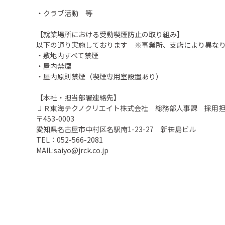
・クラブ活動 等
【就業場所における受動喫煙防止の取り組み】
以下の通り実施しております ※事業所、支店により異な
・敷地内すべて禁煙
・屋内禁煙
・屋内原則禁煙（喫煙専用室設置あり）
【本社・担当部署連絡先】
ＪＲ東海テクノクリエイト株式会社 総務部人事課 採用
〒453-0003
愛知県名古屋市中村区名駅南1-23-27 新笹島ビル
TEL：052-566-2081
MAIL:saiyo@jrck.co.jp