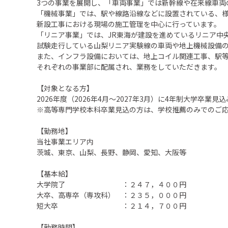
3つの事業を展開し、「車両事業」では新幹線や在来線車両
「機械事業」では、駅や線路沿線などに設置されている、
新設工事における現場の施工管理を中心に行っています。
「リニア事業」では、JR東海が建設を進めているリニア中
試験走行している山梨リニア実験線の車両や地上機械設備
また、インフラ設備においては、地上コイル関連工事、駅
それぞれの事業部に配属され、業務をしていただきます。
【対象となる方】
2026年度（2026年4月～2027年3月）に4年制大学
※高等専門学校本科卒業見込の方は、学校推薦のみでのご
【勤務地】
当社事業エリア内
茨城、東京、山梨、長野、静岡、愛知、大阪等
【基本給】
大学院了 ：２４７，４００円
大卒、高専卒（専攻科） ：２３５，０００円
短大卒 ：２１４，７００円
【勤務時間】