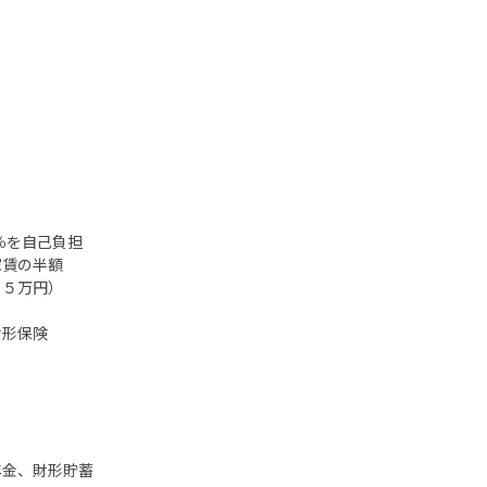
％を自己負担
家賃の半額
．５万円）
財形保険
年金、財形貯蓄