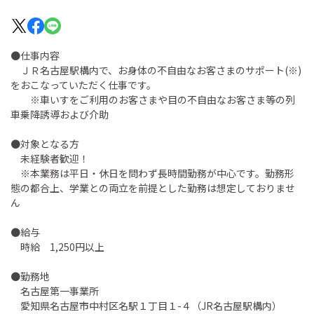
●仕事内容
ＪＲ名古屋駅構内で、お身体の不自由なお客さまのサポート(※)
をおこなっていただく仕事です。
※車いすをご利用のお客さまや目の不自由なお客さま等の列
車乗降誘導および介助
●対象となる方
未経験者歓迎！
※本業務は平日・休日を問わず長時間勤務が中心です。勤務形
態の都合上、学業との両立を前提とした勤務は想定しておりませ
ん
●給与
時給 1,250円以上
●勤務地
名古屋第一事業所
愛知県名古屋市中村区名駅１丁目１-４（JR名古屋駅構内）