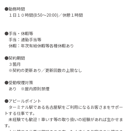
●勤務時間
１日１０時間(8:50～20:00)／休憩１時間
●手当・休暇等
手当：通勤手当等
休暇：年次有給休暇等各種休暇あり
●契約期間
３箇月
※契約の更新あり／更新回数の上限なし
●受動喫煙対策
あり ※屋内原則禁煙
●アピールポイント
ターミナル駅である名古屋駅をご利用になるお客さまをサポー
トする仕事です。
未経験でも歓迎！車いす等の取り扱いの経験があれば生かせま
す。