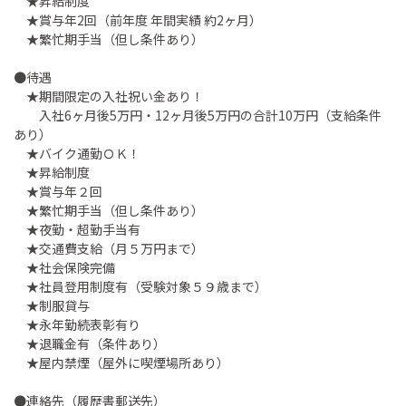
★昇給制度
★賞与年2回（前年度 年間実績 約2ヶ月）
★繁忙期手当（但し条件あり）
●待遇
★期間限定の入社祝い金あり！
入社6ヶ月後5万円・12ヶ月後5万円の合計10万円（支給条件
あり）
★バイク通勤ＯＫ！
★昇給制度
★賞与年２回
★繁忙期手当（但し条件あり）
★夜勤・超勤手当有
★交通費支給（月５万円まで）
★社会保険完備
★社員登用制度有（受験対象５９歳まで）
★制服貸与
★永年勤続表彰有り
★退職金有（条件あり）
★屋内禁煙（屋外に喫煙場所あり）
●連絡先（履歴書郵送先）