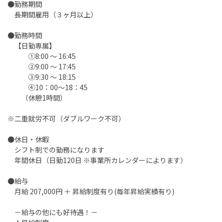
●勤務期間
長期間雇用（３ヶ月以上）
●勤務時間
【日勤専属】
①8:00 ～ 16:45
②9:00 ～ 17:45
③9:30 ～ 18:15
④10：00～18：45
（休憩1時間）
※二重就労不可（ダブルワーク不可）
●休日・休暇
シフト制での勤務になります
年間休日（日勤120日 ※事業所カレンダーによります）
●給与
月給 207,000円 ＋ 昇給制度有り(毎年昇給実績有り)
－給与の他にも好待遇！－