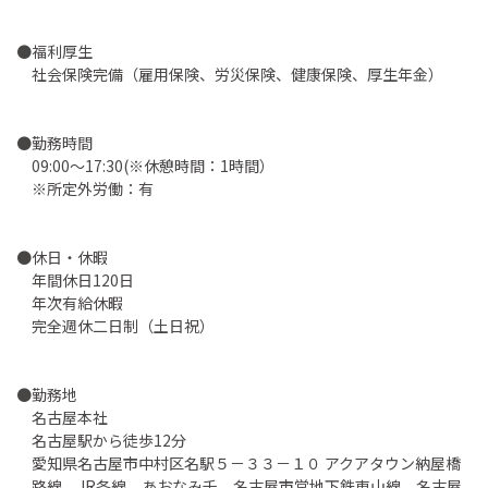
●福利厚生
社会保険完備（雇用保険、労災保険、健康保険、厚生年金）
●勤務時間
09:00～17:30(※休憩時間：1時間）
※所定外労働：有
●休日・休暇
年間休日120日
年次有給休暇
完全週休二日制（土日祝）
●勤務地
名古屋本社
名古屋駅から徒歩12分
愛知県名古屋市中村区名駅５－３３－１０ アクアタウン納屋橋
路線 JR各線、あおなみ千、名古屋市営地下鉄東山線、名古屋