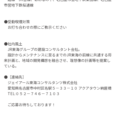
市営地下鉄桜通線
●受動喫煙対策
お打ち合わせの際にご教示ください
●社内風土
JR東海グループの建設コンサルタント会社。
設計からメンテナンスに至るまでのJR東海の前線に共通する将
来計画と、地域の開発構想を融合させ、理想像の計画等を提案し
ている。
●［連絡先］
ジェイアール東海コンサルタンツ株式会社
愛知県名古屋市中村区名駅５－３３－１０ アクアタウン納屋橋
TEL:０５２－７４６－７１０３
ご応募お待ちしております！