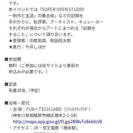
です。
本イベントでは「SUPER OPEN STUDIO
ー制作と生活」の集合体」などの記録を
手がかりに、批評家、アーティスト、キュレーター
それぞれの視点からアートにまつわる「記録を
すること」について語り合います。
★登壇者：中尾拓哉、和田信太郎
★進行：今井しほか
■参加費
無料（ご参加には当サイトより事前の
申込みが必要です。）
■定員
先着30名（予定）
■会場・受付
・会 場：FUN＋TECH LABO（ﾌｧﾝﾀｽﾃｯｸﾗﾎﾞ）
（神奈川県相模原市緑区橋本2-1-58）
http://maps.app.goo.gl/YLgp2BWv7u9xkVcV6
・アクセス：JR・京王電鉄「橋本駅」