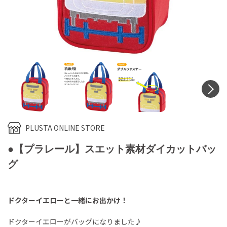
N
PLUSTA ONLINE STORE
●【プラレール】スエット素材ダイカットバッ
グ
ドクターイエローと一緒にお出かけ！
ドクターイエローがバッグになりました♪