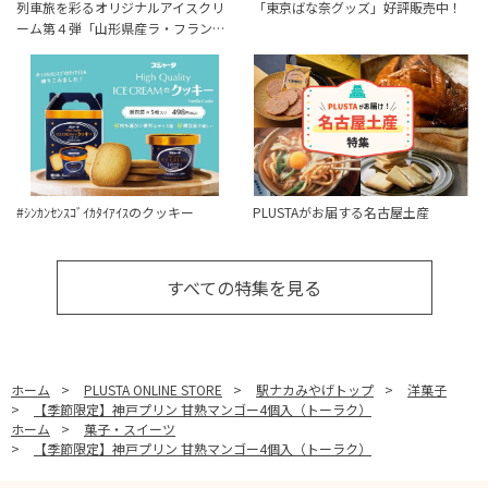
列車旅を彩るオリジナルアイスクリ
「東京ばな奈グッズ」好評販売中！
ーム第４弾「山形県産ラ・フラン…
#ｼﾝｶﾝｾﾝｽｺﾞｲｶﾀｲｱｲｽのクッキー
PLUSTAがお届する名古屋土産
すべての特集を見る
ホーム
>
PLUSTA ONLINE STORE
>
駅ナカみやげトップ
>
洋菓子
>
【季節限定】神戸プリン 甘熟マンゴー4個入（トーラク）
ホーム
>
菓子・スイーツ
>
【季節限定】神戸プリン 甘熟マンゴー4個入（トーラク）