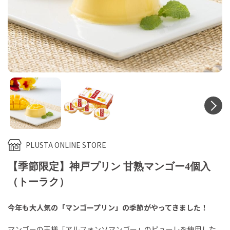
N
PLUSTA ONLINE STORE
【季節限定】神戸プリン 甘熟マンゴー4個入
（トーラク）
今年も大人気の「マンゴープリン」の季節がやってきました！
マンゴーの王様「アルフォンソマンゴー」のピューレを使用した