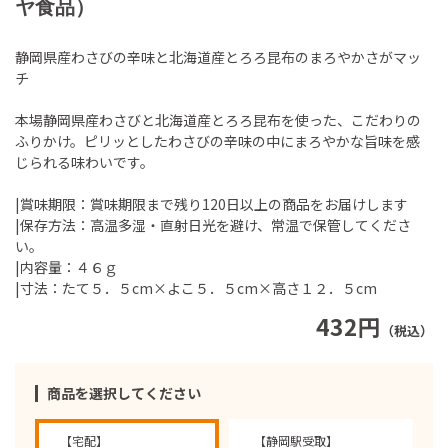
ヤ食品）
静岡県産わさびの辛味と北海道産とろろ昆布のまろやかさがマッ
チ
本場静岡県産わさびと北海道産とろろ昆布を使った、こだわりの
ふりかけ。ピリッとしたわさびの辛味の中にまろやかな旨味を感
じられる味わいです。
|賞味期限：賞味期限まで残り120日以上の商品をお届けします
|保存方法：高温多湿・直射日光を避け、常温で保管してくださ
い。
|内容量：４６ｇ
|寸法：たて５．５cm×よこ５．５cm×高さ１２．５cm
432円
（税込）
商品を選択してください
【宅配】
【静岡駅受取】