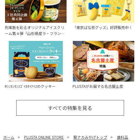
列車旅を彩るオリジナルアイスクリ
「東京ばな奈グッズ」好評販売中！
ーム第４弾「山形県産ラ・フラン…
#ｼﾝｶﾝｾﾝｽｺﾞｲｶﾀｲｱｲｽのクッキー
PLUSTAがお届する名古屋土産
すべての特集を見る
ホーム
>
PLUSTA ONLINE STORE
>
駅ナカみやげトップ
>
食料品