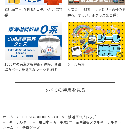
鈴川絢子×JR-PLUS コラボグッズ第1
人気の「165系」ファミリーの歩みを
弾
辿る。オリジナルグッズ第２弾！
1999年の東海道新幹線引退時、連結
シール特集
器カバーに象徴的なマークを掲げ…
すべての特集を見る
ホーム
>
PLUSTA ONLINE STORE
>
鉄道グッズトップ
>
キーホルダー
>
●日本車両（平成8年）室内銘板メタルキーホルダー
ホーム
>
鉄道グッズ