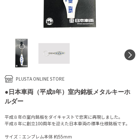
N
PLUSTA ONLINE STORE
●日本車両（平成8年）室内銘板メタルキーホ
ルダー
平成８年の室内銘板をダイキャストで忠実に再現しました。
平成８年に創立100周年を迎えた日本車両の標準仕様銘板です。
サイズ：エンブレム本体 約55mm