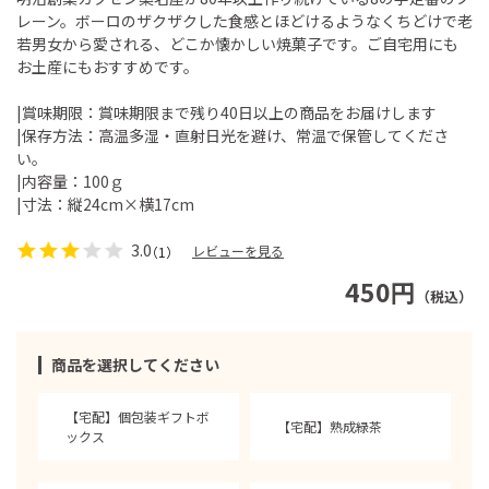
レーン。ボーロのザクザクした食感とほどけるようなくちどけで老
若男女から愛される、どこか懐かしい焼菓子です。ご自宅用にも
お土産にもおすすめです。
|賞味期限：賞味期限まで残り40日以上の商品をお届けします
|保存方法：高温多湿・直射日光を避け、常温で保管してくださ
い。
|内容量：100ｇ
|寸法：縦24cm×横17cm
3.0
レビューを見る
（1）
450円
（税込）
商品を選択してください
【宅配】個包装ギフトボ
【宅配】熟成緑茶
ックス