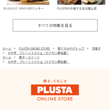
#ｼﾝｶﾝｾﾝｽｺﾞｲｶﾀｲｱｲｽのクッキー
PLUSTAがお届する名古屋土産
すべての特集を見る
ホーム
>
PLUSTA ONLINE STORE
>
駅ナカみやげトップ
>
洋菓子
>
８の字 プレーン１００ｇ（カクゼン桑名屋）
ホーム
>
菓子・スイーツ
>
８の字 プレーン１００ｇ（カクゼン桑名屋）