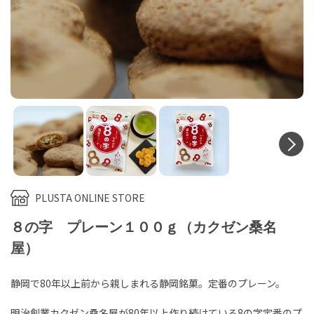
N
PLUSTA ONLINE STORE
８の字 プレーン１００ｇ（カクゼン桑名
屋）
静岡で80年以上前から親しまれる静岡銘菓。定番のプレーン。
明治創業カクゼン桑名屋が80年以上作り続けている8の字定番のプ