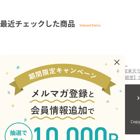
最近チェックした商品
ホーム
>
ASTY京都
>
8/14受取分【天ぷら 圓堂】宝楽天ちらし
ホーム
>
ASTY京都（全商品）
>
8/14受取分【天ぷら 圓堂】宝楽天
ホーム
>
ASTY京都（全商品）
>
弁当
>
8/14受取分【天ぷら 圓堂
会社概要
サイトご利用にあたって
Copyr