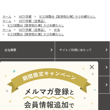
ホーム
>
ASTY京都
>
8/23受取分【紫野和久傳】かさね鯛ちらし
ホーム
>
ASTY京都（全商品）
>
8/23受取分【紫野和久傳】かさね鯛ちらし
ホーム
>
ASTY京都（全商品）
>
弁当
>
8/23受取分【紫野和久傳】かさね鯛ちらし
会社概要
サイトご利用にあたって
個人情報保護に関する方針
モールガイド
Cookieポリシー
ご利用規約
お問い合わせ