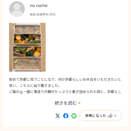
no name
性別:
女性
年代:
30代
初めて京都に伺うことになり、何か京都らしいお弁当をいただきたいと
思い、こちらに辿り着きました。
ご飯の上一面に薄造りの鯛がたっぷりと敷き詰められた段と、京都らし
いお野菜の煮物や鴨などのおかずが美しく並んだ段に分かれていまし
続きを読む
た。
どれもとても美味しく、一つ一つ口にする度に丁寧に調理された食材の
参考になった
0
美味しさが、しみじみと身体に染み渡るようなお味でした。
良い旅の思い出になり、目にも口にも美味しいお弁当で良かったです。
ご馳走さまでした。