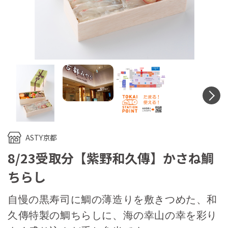
N
ASTY京都
8/23受取分【紫野和久傳】かさね鯛
ちらし
自慢の黒寿司に鯛の薄造りを敷きつめた、和
久傳特製の鯛ちらしに、海の幸山の幸を彩り