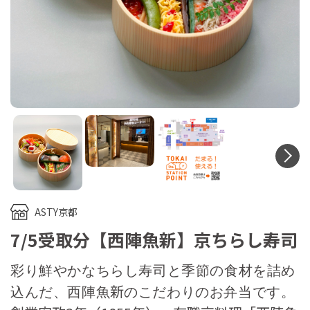
N
ASTY京都
7/5受取分【西陣魚新】京ちらし寿司
彩り鮮やかなちらし寿司と季節の食材を詰め
新
込んだ、西陣魚
のこだわりのお弁当です。