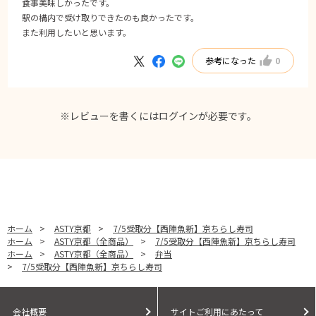
食事美味しかったです。
駅の構内で受け取りできたのも良かったです。
また利用したいと思います。
参考になった
0
※レビューを書くには
ログイン
が必要です。
ホーム
>
ASTY京都
>
7/5受取分【西陣魚新】京ちらし寿司
ホーム
>
ASTY京都（全商品）
>
7/5受取分【西陣魚新】京ちらし寿司
ホーム
>
ASTY京都（全商品）
>
弁当
>
7/5受取分【西陣魚新】京ちらし寿司
会社概要
サイトご利用にあたって