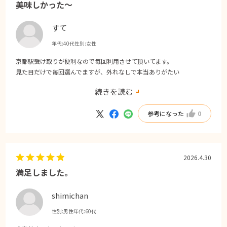
美味しかった〜
すて
年代:
40代
性別:
女性
京都駅受け取りが便利なので毎回利用させて頂いてます。
見た目だけで毎回選んでますが、外れなしで本当ありがたい
こちらもとても美味しかったです
続きを読む
煮物焼き物どれもよかったのと、私の好きな生麩が入っててよかった
参考になった
0
2026.4.30
満足しました。
shimichan
性別:
男性
年代:
60代