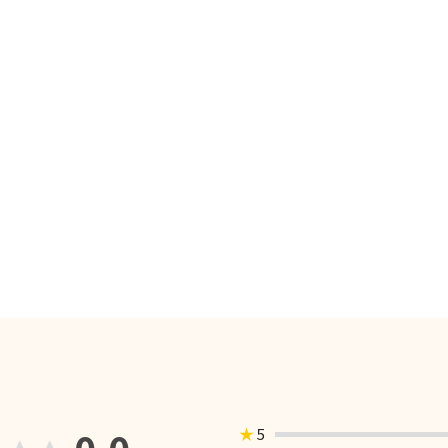
0.0
★
5