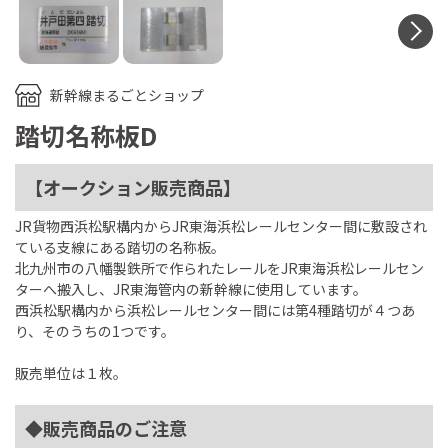
N
新幹線まるごとショップ
踏切名称板D
【オークション販売商品】
JR貨物西浜松駅構内からJR東海浜松レールセンター間に敷設され
ている支線にある踏切の名称板。
北九州市の八幡製鉄所で作られたレールをJR東海浜松レールセン
ターへ搬入し、JR東海管内の新幹線に使用しています。
西浜松駅構内から浜松レールセンター間には第4種踏切が４つあ
り、そのうちの1つです。
販売単位は１枚。
◆販売商品のご注意