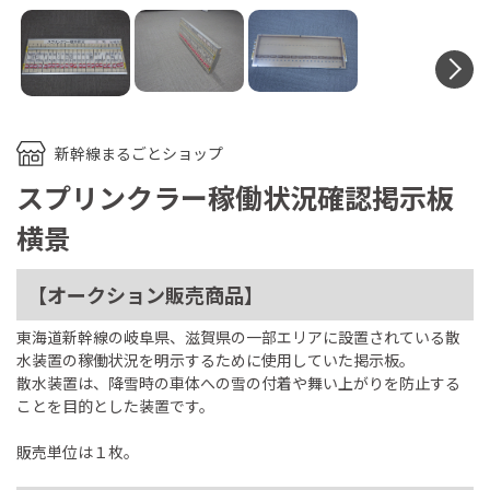
N
新幹線まるごとショップ
スプリンクラー稼働状況確認掲示板
横景
【オークション販売商品】
東海道新幹線の岐阜県、滋賀県の一部エリアに設置されている散
水装置の稼働状況を明示するために使用していた掲示板。
散水装置は、降雪時の車体への雪の付着や舞い上がりを防止する
ことを目的とした装置です。
販売単位は１枚。