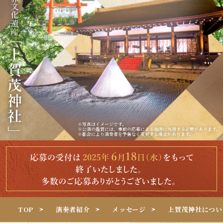
※写真はイメージです。
※公演の鑑賞には、事前の応募による抽選に当選する必要があります。
※都合により演奏者を予告なく変更する場合があります。
TOP
演奏者紹介
メッセージ
上賀茂神社に
つい