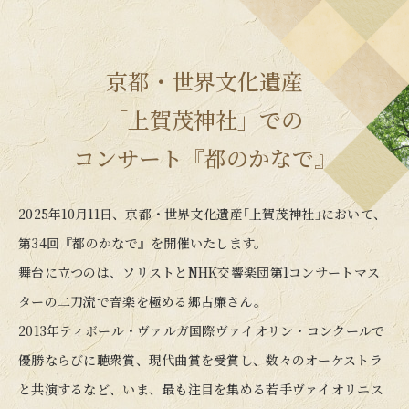
京都・世界文化遺産
「上賀茂神社」での
コンサート『都のかなで』
2025年10月11日、京都・世界文化遺産｢上賀茂神社｣において、
第34回『都のかなで』を開催いたします。
舞台に立つのは、ソリストとNHK交響楽団第1コンサートマス
ターの
二刀流で音楽を極める郷古廉さん。
2013年ティボール・ヴァルガ国際ヴァイオリン・コンクールで
優勝ならびに
聴衆賞、現代曲賞を受賞し、数々のオーケストラ
と共演するなど、
いま、最も注目を集める若手ヴァイオリニス