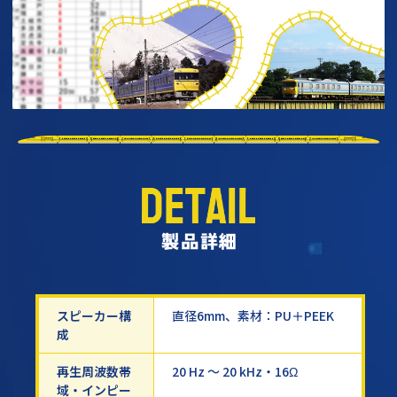
スピーカー構
直径6mm、素材：PU＋PEEK
成
再生周波数帯
20 Hz ～ 20 kHz・16Ω
域・インピー