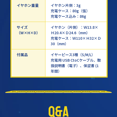
イヤホン重量
イヤホン片側：3g
充電ケース：80g（仮）
充電ケース込み：86g
サイズ
イヤホン（片側）：Ｗ13.8×
（W×H×D）
Ｈ20.4×Ｄ24.6（mm）
充電ケース：Ｗ110×Ｈ32×Ｄ
30（mm）
付属品
イヤーピース3種（S/M/L）
充電用 USB CtoCケーブル、取
扱説明書（電子）、保証書 (1
年間）