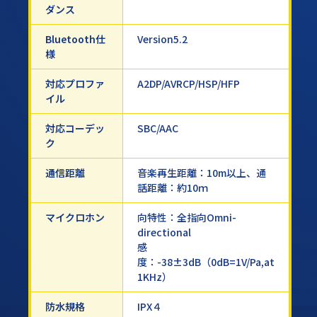
ダンス
Bluetooth仕
Version5.2
様
対応プロファ
A2DP/AVRCP/HSP/HFP
イル
対応コーデッ
SBC/AAC
ク
通信距離
音楽再生距離：10m以上、通
話距離：約10ｍ
マイクロホン
向特性：全指向Omni-
directional
感
度：-38±3dB（0dB=1V/Pa,at
1KHz）
防水規格
IPX４