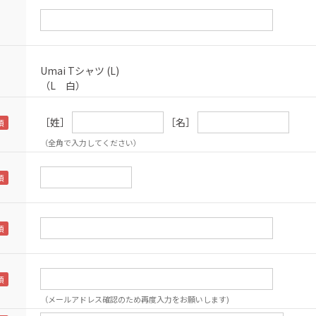
Umai Tシャツ (L)
（L 白）
［姓］
［名］
（全角で入力してください）
（メールアドレス確認のため再度入力をお願いします)