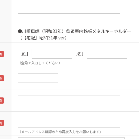
●川崎車輛（昭和31年）鉄道室内銘板メタルキーホルダー
（【宅配】昭和31年.ver）
［姓］
［名］
（全角で入力してください）
（メールアドレス確認のため再度入力をお願いします)