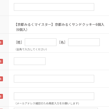
【京都みるくマイスター】京都みるくサンドクッキー6個入
（6個入）
［姓］
［名］
（全角で入力してください）
（メールアドレス確認のため再度入力をお願いします)