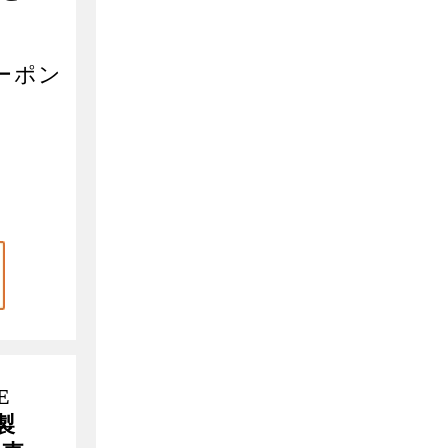
。
ーポン
E
社製