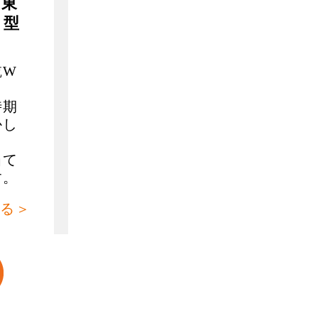
（東
）型
乾W
時期
かし
当て
す。
る＞