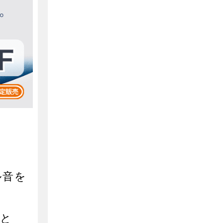
」
ル音を
きと