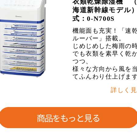
衣類乾燥除湿機 
海道新幹線モデル
式：0-N700S
機能面も充実！「速
ルーバー」搭載。
じめじめした梅雨の
でも衣類を素早く乾
つつ、
様々な方向から風を
てふんわり仕上げま
詳しく見