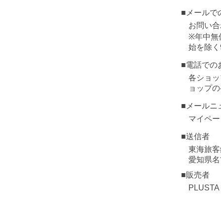
■メールで
お問い合
※年中無
始を除く
■電話での
各ショッ
ョップの
■メールニ
マイペー
■送信者
東海旅客
愛知県名
■販売者
PLUST