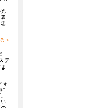
の光
を表
に忠
る＞
E
ルステ
だま
フォ
物に
ズ。
てい
幕の