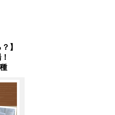
る？】
場！
種