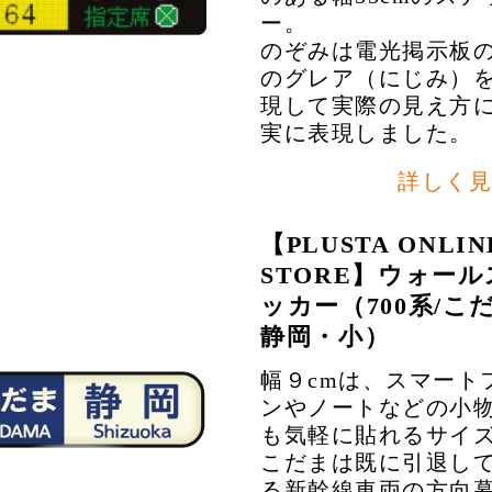
ー。
のぞみは電光掲示板
のグレア（にじみ）
現して実際の見え方
実に表現しました。
詳しく見
【PLUSTA ONLIN
STORE】ウォー
ッカー（700系/こ
静岡・小）
幅９cmは、スマート
ンやノートなどの小
も気軽に貼れるサイ
こだまは既に引退し
る新幹線車両の方向