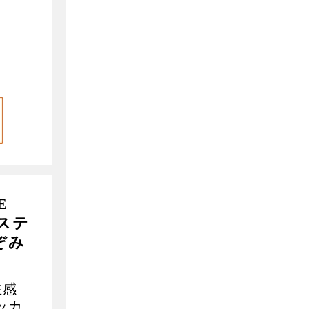
。
E
ルステ
ぞみ
在感
ッカ