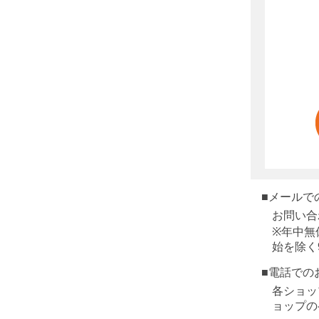
■メールで
お問い合
※年中無
始を除く
■電話での
各ショッ
ョップの