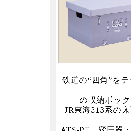
鉄道の“四角”を
の収納ボック
JR東海313系の
ATS-PT、変圧