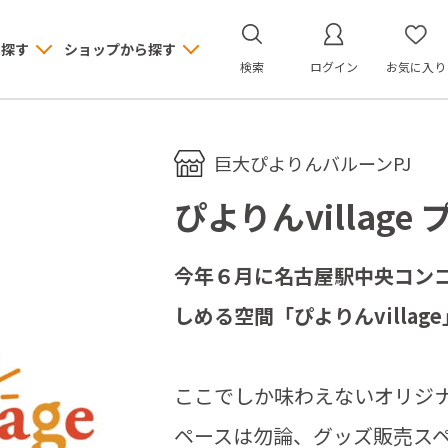
ら探す
ショップから探す
検索
ログイン
お気に入り
巨大ぴよりんバルーンPJ
ぴよりんvillag
今年６月に名古屋駅中央コン
しめる空間「ぴよりんvillag
ここでしか味わえないオリジ
ペースは勿論、グッズ販売ス