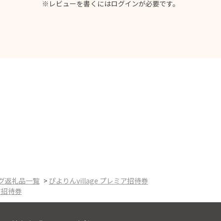
※レビューを書くには
ログイン
が必要です。
グ返礼品一覧
>
ぴよりんvillage プレミア招待券
ミア招待券