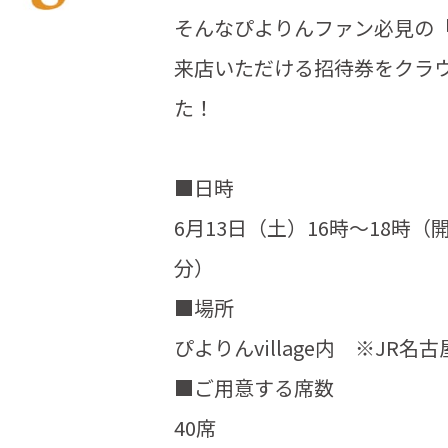
そんなぴよりんファン必見の「ぴ
来店いただける招待券をクラ
た！
■日時
6月13日（土）16時～18時（開
分）
■場所
ぴよりんvillage内 ※JR
■ご用意する席数
40席